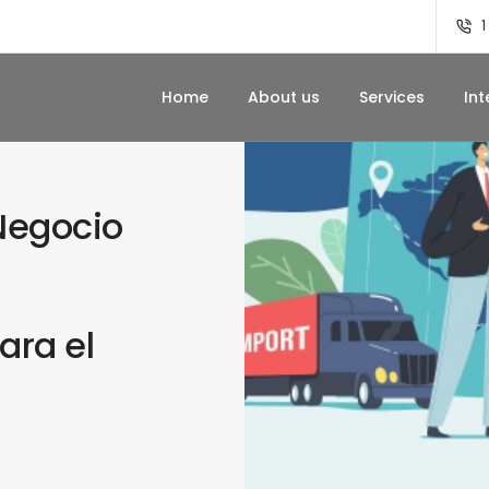
1
Home
About us
Services
Int
Negocio
ara el