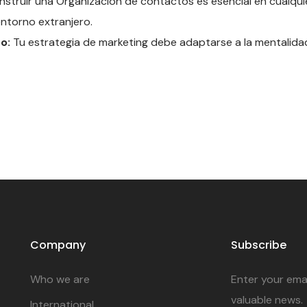
struir una Organización de contactos es esencial en cualqui
ntorno extranjero.
o:
Tu estrategia de marketing debe adaptarse a la mentalidad
Company
Subscribe
Who we are
Enter your emai
valuable news.
International