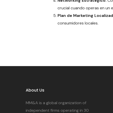
Networking Estratégico:
Con
crucial cuando operas en un e
Plan de Marketing Localizad
consumidores locales.
About Us
MM&A is a global organization of
independent firms operating in 30