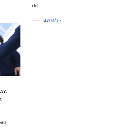
del...
LEER MÁS »
AY.
A
aís.