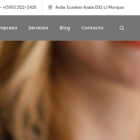
- +(595) 2122-2435
Avda. Eusebio Ayala 1332 c/ Morquio
Empresa
Servicios
Blog
Contacto